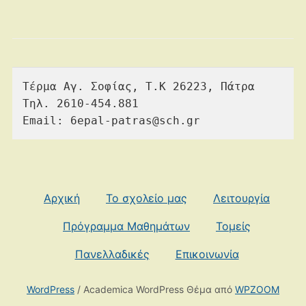
Τέρμα Αγ. Σοφίας, Τ.Κ 26223, Πάτρα

Τηλ. 2610-454.881

Email: 6epal-patras@sch.gr
Αρχική
Το σχολείο μας
Λειτουργία
Πρόγραμμα Μαθημάτων
Τομείς
Πανελλαδικές
Επικοινωνία
WordPress
/ Academica WordPress Θέμα από
WPZOOM