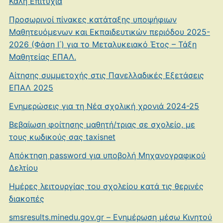
Καλή Επιτυχία
Προσωρινοί πίνακες κατάταξης υποψήφιων
Μαθητευόμενων και Εκπαιδευτικών περιόδου 2025-
2026 (Φάση Ι΄) για το Μεταλυκειακό Έτος – Τάξη
Μαθητείας ΕΠΑΛ.
Αίτησης συμμετοχής στις Πανελλαδικές Εξετάσεις
ΕΠΑΛ 2025
Ενημερώσεις για τη Νέα σχολική χρονιά 2024-25
Βεβαίωση φοίτησης μαθητή/τριας σε σχολείο, με
τους κωδικούς σας taxisnet
Απόκτηση password για υποβολή Μηχανογραφικού
Δελτίου
Ημέρες λειτουργίας του σχολείου κατά τις θερινές
διακοπές
smsresults.minedu.gov.gr – Ενημέρωση μέσω Κινητού