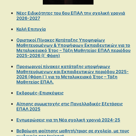
Νέες Ειδικότητες του 6ου ΕΠΑΛ την σχολική χρονιά
2026-2027
Καλή Επιτυχία
Οριστικοί Πίνακες Κατάταξης Υποψηφίων
Μαθητευομένων & Υποψήφιων Εκπαιδευτικών για το
Μεταλυκειακό Έτος – Τάξη Μαθητείας ΕΠΑΛ περιόδου
2025-2026 (Ι΄ Φάση)
Προσωρινοί πίνακες κατάταξης υποψήφιων
Μαθητευόμενων και Εκπαιδευτικών περιόδου 2025-
2026 (Φάση Ι΄) για το Μεταλυκειακό Έτος – Τάξη
Μαθητείας ΕΠΑΛ.
Εκδρομές-Επισκέψεις
Αίτησης συμμετοχής στις Πανελλαδικές Εξετάσεις
ΕΠΑΛ 2025
Ενημερώσεις για τη Νέα σχολική χρονιά 2024-25
Βεβαίωση φοίτησης μαθητή/τριας σε σχολείο, με τους
κωδικούς σας taxisnet